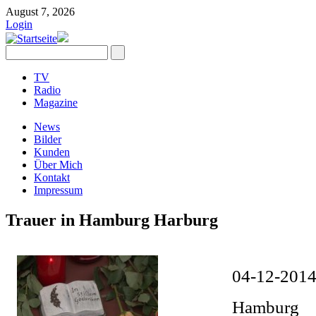
August 7, 2026
Login
TV
Radio
Magazine
News
Bilder
Kunden
Über Mich
Kontakt
Impressum
Trauer in Hamburg Harburg
04-12-201
Hamburg