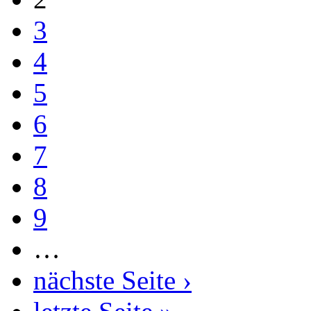
3
4
5
6
7
8
9
…
nächste Seite ›